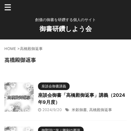
創価の御書を研鑽する個人のサイト
御書研鑽しよう会
HOME
>
高橋殿御返事
高橋殿御返事
座談会御書講義
座談会御書「高橋殿御返事」講義（2024
年9月度）
2024/9/20
米穀御書
,
高橋殿御返事
御聖訓に学ぶ勝利の要諦