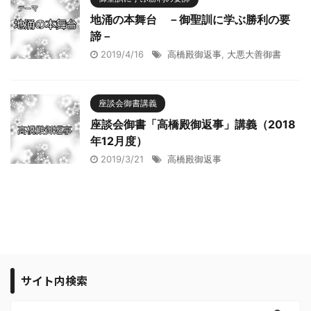
地涌の本舞台 －御聖訓に学ぶ勝利の要
諦－
2019/4/16
高橋殿御返事
,
大悪大善御書
座談会御書講義
座談会御書「高橋殿御返事」講義（2018
年12月度）
2019/3/21
高橋殿御返事
サイト内検索