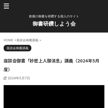
創価の御書を研鑽する個人のサイト
御書研鑽しよう会
HOME
>
座談会御書講義
>
座談会御書講義
座談会御書「妙密上人御消息」講義（2024年5月
度）
2024年5月7日