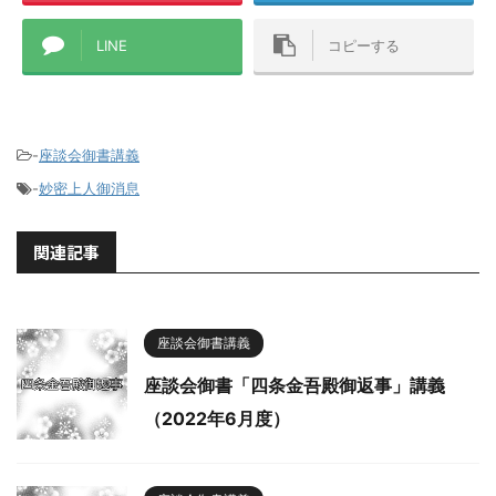
LINE
コピーする
-
座談会御書講義
-
妙密上人御消息
関連記事
座談会御書講義
座談会御書「四条金吾殿御返事」講義
（2022年6月度）