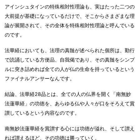
アインシュタインの特殊相対性理論も、実はたった二つの
大前提が基礎になっているだけで、そこからさまざまな理
論が展開されて、その全体を特殊相対性理論と呼んでいる
のです。
法華経においても、法理の真髄が述べられた個所は、勤行
で読誦している方便品、
自我偈であり、その真髄をシンプ
ルに
突き詰めれば全ての人が仏の生命を持っているという
ファイナルアンサーなんです。
結論、法華経28品とは、全ての人の仏界を開く「南無妙
法蓮華経」の功徳を、あらゆる仏や人々が口をそろえて賞
讃しているという内容なのです。
南無妙法蓮華経を賞讃する心には功徳が溢れ、そして讃え
れば讃えるほど、その功徳は勝っていく。