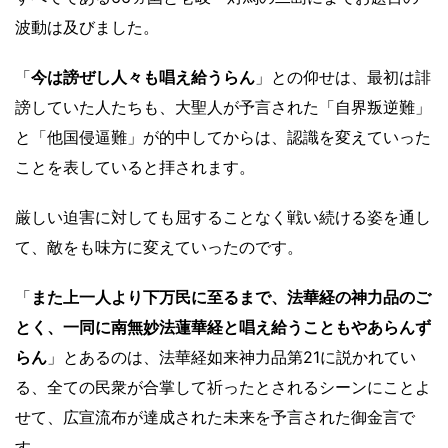
波動は及びました。
「
今は謗ぜし人々も唱え給うらん
」との仰せは、最初は誹
謗していた人たちも、大聖人が予言された「自界叛逆難」
と「他国侵逼難」が的中してからは、認識を変えていった
ことを表していると拝されます。
厳しい迫害に対しても屈することなく戦い続ける姿を通し
て、敵をも味方に変えていったのです。
「
また上一人より下万民に至るまで、法華経の神力品のご
とく、一同に南無妙法蓮華経と唱え給うこともやあらんず
らん
」とあるのは、法華経如来神力品第21に説かれてい
る、全ての民衆が合掌して祈ったとされるシーンにことよ
せて、広宣流布が達成された未来を予言された御金言で
す。