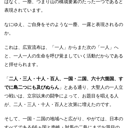
はなく、一塵、つまり山の構成要素のたった一つであると
表現されています。
なにゆえ、ご自身をそのような一塵、一露と表現されるの
か。
これは、広宣流布は、「一人」からまた次の「一人」へ
と、一人一人の生命を呼び覚ましていく活動だからである
と拝せられます。
「
二人・三人・十人・百人、一国・二国、六十六箇国、す
でに島二つにも及びぬらん
」とある通り、大聖人の一人立
つ戦いは、立宗以来の闘争によって、お題目を唱える人
が、二人・三人・十人・百人と次第に増えたのです。
そして、一国・二国の地域へと広がり、やがては、日本の
すべてである66ヵ国と壱岐・対馬の二島にまでお題目の