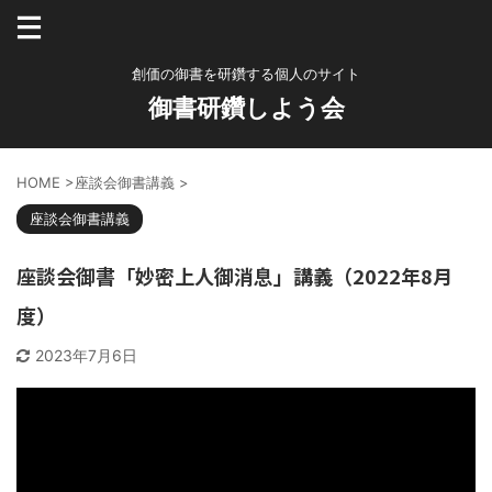
創価の御書を研鑽する個人のサイト
御書研鑽しよう会
HOME
>
座談会御書講義
>
座談会御書講義
座談会御書「妙密上人御消息」講義（2022年8月
度）
2023年7月6日