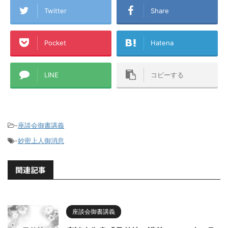
Twitter
Share
Pocket
Hatena
LINE
コピーする
-
座談会御書講義
-
妙密上人御消息
関連記事
座談会御書講義