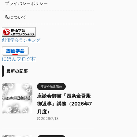
プライバシーポリシー
私について
創価学会ランキング
にほんブログ村
最新の記事
座談会御書講義
座談会御書「四条金吾殿
御返事」講義（2026年7
月度）
2026/7/13