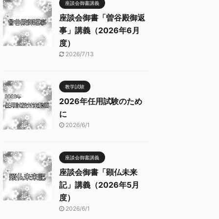
座談会御書講義
座談会御書「曽谷殿御返
事」講義（2026年6月
度）
2026/7/13
教学試験
2026年任用試験のため
に
2026/6/1
座談会御書講義
座談会御書「顕仏未来
記」講義（2026年5月
度）
2026/6/1