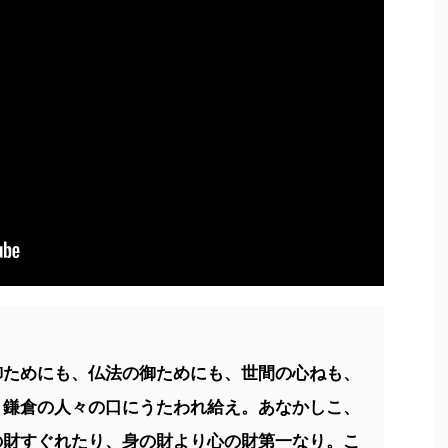
御ためにも、仏法の御ためにも、世間の心ねも、
、鎌倉の人々の口にうたわれ給え。あなかしこ、
の財すぐれたり、身の財より心の財第一なり。こ