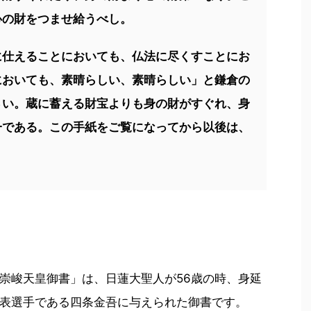
心の財をつませ給うべし。
に仕えることにおいても、仏法に尽くすことにお
においても、素晴らしい、素晴らしい」と鎌倉の
さい。蔵に蓄える財宝よりも身の財がすぐれ、身
一である。この手紙をご覧になってから以後は、
崇峻天皇御書」は、日蓮大聖人が56歳の時、身延
表選手である四条金吾に与えられた御書です。