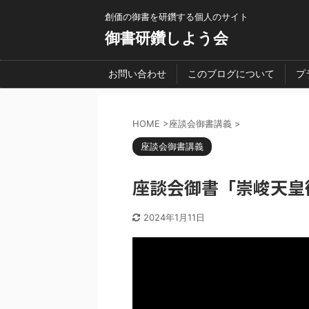
創価の御書を研鑽する個人のサイト
御書研鑽しよう会
お問い合わせ
このブログについて
プ
HOME
>
座談会御書講義
>
座談会御書講義
座談会御書「崇峻天皇御
2024年1月11日