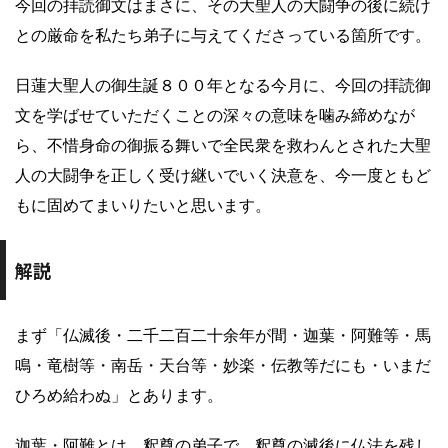
今回の拝読御文はまさに、その大聖人の大闘争の後に続け
との厳命を私たち弟子に与えてくださっている箇所です。
日蓮大聖人の御生誕８００年となる今月に、今回の拝読御
文を学ばせていただくことの深々の意味を噛み締めなが
ら、不惜身命の御振る舞いで全民衆を救わんとされた大聖
人の大闘争を正しく受け継いでいく決意を、今一度ともど
もに固めてまいりたいと思います。
解説
まず「仏滅後・二千二百二十余年が間・迦葉・阿難等・馬
鳴・竜樹等・南岳・天台等・妙楽・伝教等だにも・いまだ
ひろめ給わぬ」とあります。
迦葉・阿難とは、釈尊の弟子で、釈尊の滅後に仏法を残し