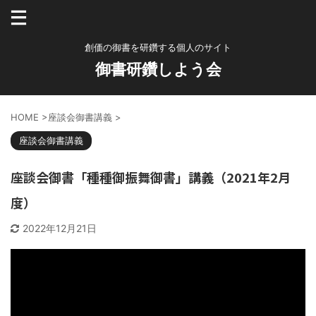
創価の御書を研鑽する個人のサイト
御書研鑽しよう会
HOME
>
座談会御書講義
>
座談会御書講義
座談会御書「種種御振舞御書」講義（2021年2月
度）
2022年12月21日