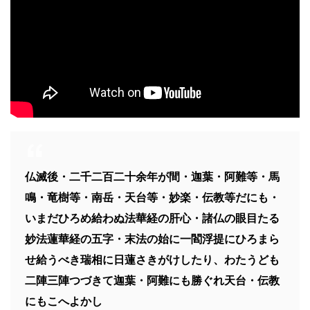
仏滅後・二千二百二十余年が間・迦葉・阿難等・馬
鳴・竜樹等・南岳・天台等・妙楽・伝教等だにも・
いまだひろめ給わぬ法華経の肝心・諸仏の眼目たる
妙法蓮華経の五字・末法の始に一閻浮提にひろまら
せ給うべき瑞相に日蓮さきがけしたり、わたうども
二陣三陣つづきて迦葉・阿難にも勝ぐれ天台・伝教
にもこへよかし