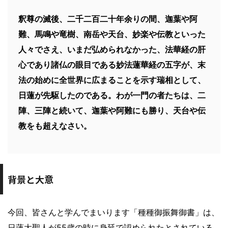
釈尊の滅後、二千二百二十年余りの間、迦葉や阿
難、馬鳴や竜樹、南岳や天台、妙楽や伝教といった
人々でさえ、いまだ弘められなかった、法華経の肝
心であり諸仏の眼目である妙法蓮華経の五字が、末
法の始めに全世界に広まることを示す瑞相として、
日蓮が先駆したのである。わが一門の者たちは、二
陣、三陣と続いて、迦葉や阿難にも勝り、天台や伝
教をも超えなさい。
背景と大意
今回、皆さんと学んでまいります「種種御振舞御書」は、
日蓮大聖人が55歳の時に身延で認められたとされている